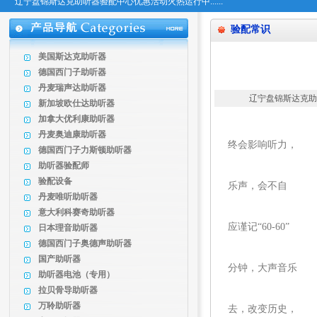
辽宁盘锦斯达克助听器验配中心优惠活动火热运行中......
验配常识
美国斯达克助听器
德国西门子助听器
丹麦瑞声达助听器
辽宁盘锦斯达克助听器
新加坡欧仕达助听器
加拿大优利康助听器
现今，年轻
丹麦奥迪康助听器
终会影响听力，
德国西门子力斯顿助听器
助听器验配师
生活中，许
验配设备
乐声，会不自
丹麦唯听助听器
觉的提升音
意大利科赛奇助听器
应谨记“60-60”
日本理音助听器
德国西门子奥德声助听器
法则，即音
国产助听器
分钟，大声音乐
助听器电池（专用）
拉贝骨导助听器
也会导致耳
万聆助听器
去，改变历史，