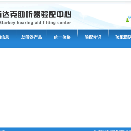
销信息
助听器产品
统一价格
验配常识
验配团