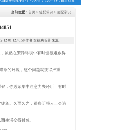
克助听器验配中心！ 今天是：
126年8月7日星期五
当前位置：
首页
> 验配常识 >
验配常识
4851
1 12:46:58 作者:盘锦助听器 来源:
环境中有时也很难跟得
这个问题就变得严重
集中注意力去聆听，有时
久之，很多听损人士会逃
生活变得孤独。