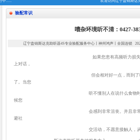
....
欢迎访问辽宁盘锦斯达
验配常识
嘈杂环境听不清：0427-383
辽宁盘锦斯达克助听器4S专业验配服务中心丨神州鸿声丨全国连锁 2022-12-0
如果您患有高频听力损失，虽然在安静
上对话，
但会相对好一点，而到了嘈杂的环境，
了。当您
听不懂别人在说什么食物时候，你必须
候您
会感到非常沮丧。并且非常疲惫。久而
避社
交活动，不愿意接触人，从而