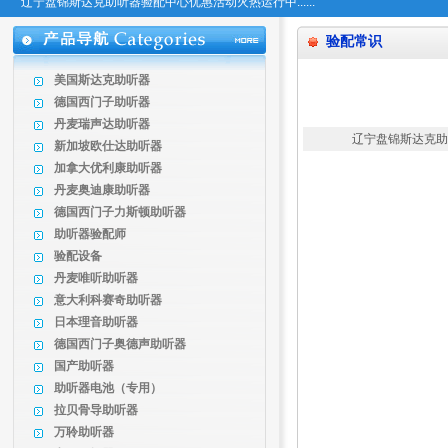
辽宁盘锦斯达克助听器验配中心优惠活动火热运行中......
验配常识
美国斯达克助听器
德国西门子助听器
丹麦瑞声达助听器
辽宁盘锦斯达克助听器
新加坡欧仕达助听器
加拿大优利康助听器
儿
丹麦奥迪康助听器
德国西门子力斯顿助听器
人们常说十聋
助听器验配师
那说话的能力
验配设备
丹麦唯听助听器
不管是学说话
意大利科赛奇助听器
日本理音助听器
对于儿童来说：
德国西门子奥德声助听器
也需要验配
国产助听器
助听器电池（专用）
新生儿听力筛
拉贝骨导助听器
万聆助听器
慢慢发展的听